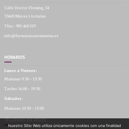
Calle Doctor Fleming, 34
33600 Mieres | Asturias
Tfno.: 985 460 529
info@farmaciasantamarina.es
HORARIOS
Lunes a Viernes:
Mañanas 9:30 – 13:30
Tardes 16:00 – 19:30
Sábados:
Mañanas 10:30 – 13:00
SÍGUENOS EN REDES
Nuestro Sitio Web utiliza únicamente cookies con una finalidad